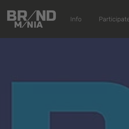
®
Info
Participat