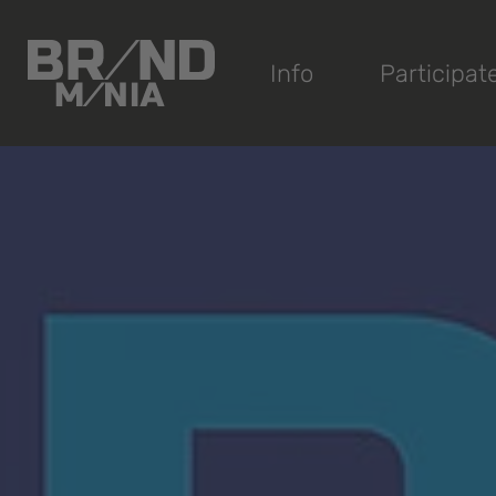
®
Info
Participat