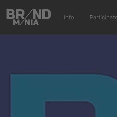
®
Info
Participat