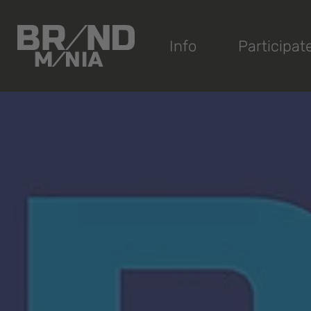
®
Info
Participat