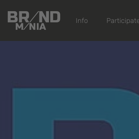
®
Info
Participat