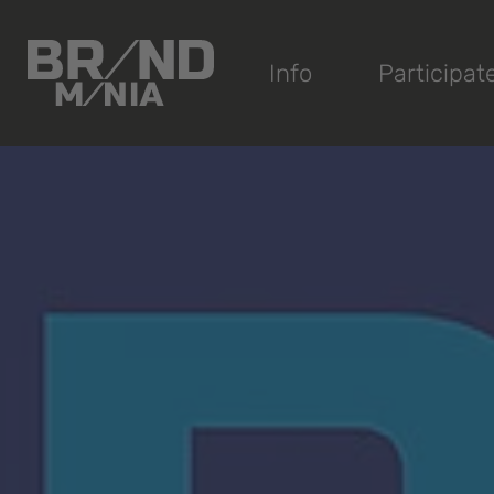
®
Info
Participat