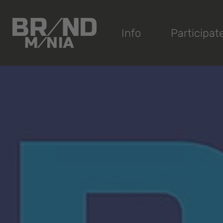
®
Info
Participat