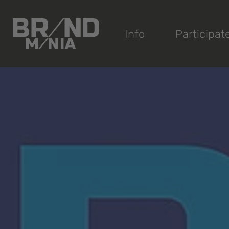
®
Info
Participat