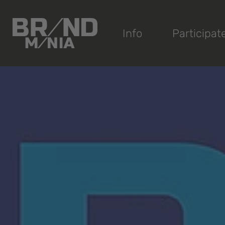
®
Info
Participat