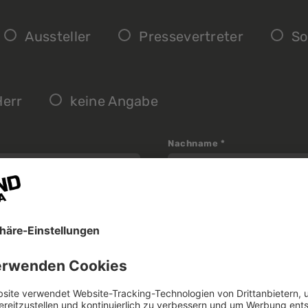
Aussteller
Pressevertreter
So
Herr
keine Angabe
Nachname
*