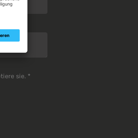
iere sie.
*