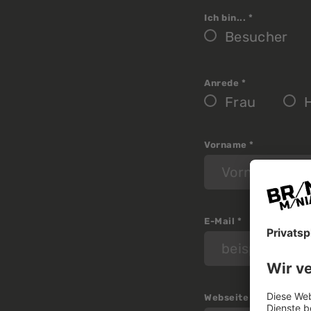
Ich bin...
*
Besucher
Anrede
*
Frau
Vorname
*
E-Mail
*
Webseite