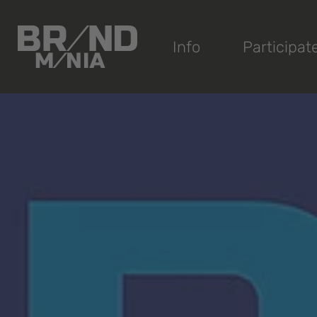
®
Info
Participat