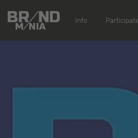
®
Info
Participat