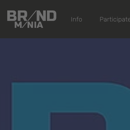
®
Info
Participat