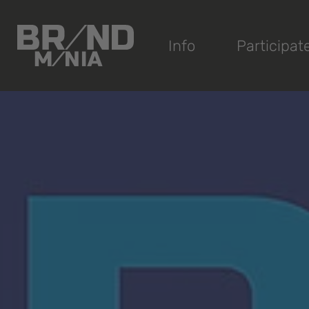
®
Info
Participat