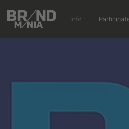
®
Info
Participat